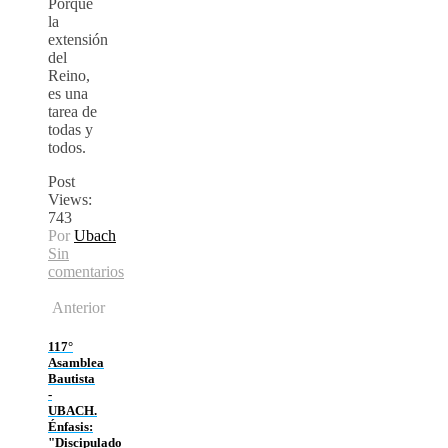
Porque
la
extensión
del
Reino,
es una
tarea de
todas y
todos.
Post
Views:
743
Por
Ubach
Sin
comentarios
Anterior
117°
Asamblea
Bautista
-
UBACH.
Énfasis:
"Discipulado