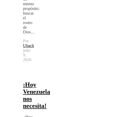
mismo
propósito:
buscar
el
rostro
de
Dios…
Por
Ubach
julio
9,
2026
¡Hoy
Venezuela
nos
necesita!
¡Hoy