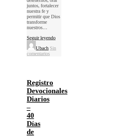
detenernos, orar
juntos, fortalecer
nuestra fe y
permitir que Dios
transforme
nuestros…
Seguir leyendo
Ubach
Sin
comentarios
Registro
Devocionales
Diarios
–
40
Días
de