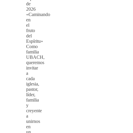
de
2026
«Caminando
en
el
fruto
del
Espíritu»
Como
familia
UBACH,
queremos
invitar
a
cada
iglesia,
pastor,
líder,
familia
y
creyente
a
unirnos
en
un