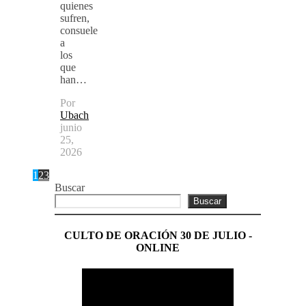
quienes
sufren,
consuele
a
los
que
han…
Por
Ubach
junio
25,
2026
1
2
3
Buscar
Buscar
CULTO DE ORACIÓN 30 DE JULIO -
ONLINE