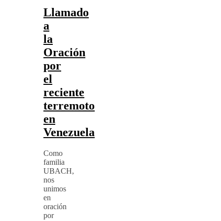
Llamado
a
la
Oración
por
el
reciente
terremoto
en
Venezuela
Como
familia
UBACH,
nos
unimos
en
oración
por