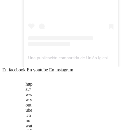
Una publicación compartida de Unión Iglesias Bautistas Chile (@unionbautista_ubach)
En facebook
En youtube
En instagram
http
s://
ww
w.y
out
ube
.co
m/
wat