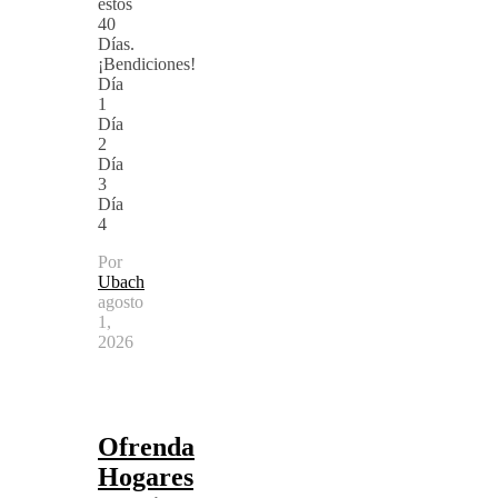
estos
40
Días.
¡Bendiciones!
Día
1
Día
2
Día
3
Día
4
Por
Ubach
agosto
1,
2026
Ofrenda
Hogares