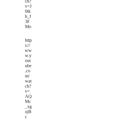
ch?
v=J
0tk
b_f
3F
Mo
http
s://
ww
w.y
out
ube
.co
m/
wat
ch?
v=
AQ
Mc
_xg
ojB
c