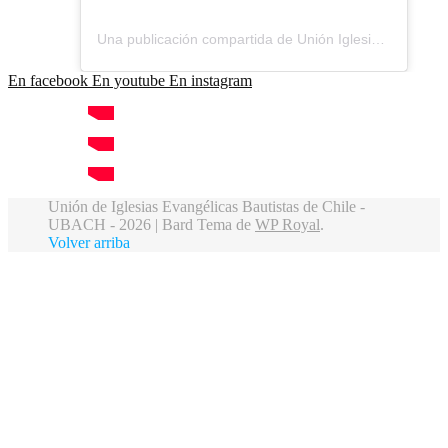
Una publicación compartida de Unión Iglesias Bautistas Chile (@unionbautista_ubach)
En facebook
En youtube
En instagram
Unión de Iglesias Evangélicas Bautistas de Chile -
UBACH - 2026 |
Bard Tema de
WP Royal
.
Volver arriba