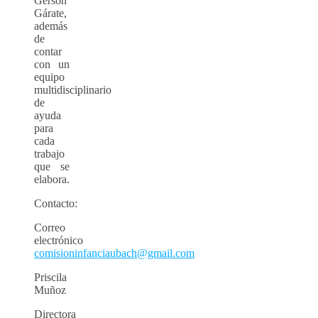
Gerson
Gárate,
además
de
contar
con un
equipo
multidisciplinario
de
ayuda
para
cada
trabajo
que se
elabora.
Contacto:
Correo
electrónico
comisioninfanciaubach@gmail.com
Priscila
Muñoz
Directora