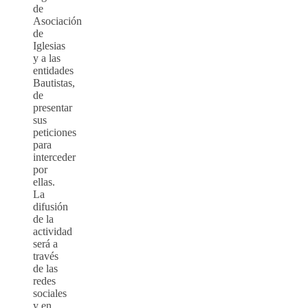
de
Asociación
de
Iglesias
y a las
entidades
Bautistas,
de
presentar
sus
peticiones
para
interceder
por
ellas.
La
difusión
de la
actividad
será a
través
de las
redes
sociales
y en