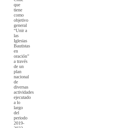
que
tiene
como
objetivo
general
“Unir a
las
Iglesias
Bautistas
en
oración”
a través
de un
plan
nacional
de
diversas
actividades
ejecutado
a lo
largo
del
periodo
2019-