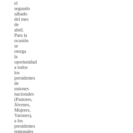
el
segundo
sábado
del mes
de
abril.
Para la
ocasión
se
otorga
la
oportunidad
a todos
los
presidentes
de
uniones
nacionales
(Pastores,
Jóvenes,
Mujeres,
Varones),
a los
presidentes
regionales