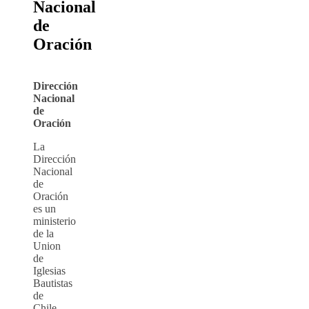
Nacional
de
Oración
Dirección
Na
cional
de
Oración
La
Dirección
Nacional
de
Oración
es un
ministerio
de la
Union
de
Iglesias
Bautistas
de
Chile