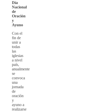
Día
Nacional
de
Oración
y
Ayuno
Con el
fin de
unir a
todas
las
iglesias
a nivel
país,
anualmente
se
convoca
una
jornada
de
oración
y
ayuno a
realizarse