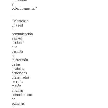
y
colectivamente.”
–
“Mantener
una red
de
comunicación
a nivel
nacional
que
permita
la
intercesión
de las
distintas
peticiones
presentadas
en cada
región
y tomar
conocimiento
de
acciones
de