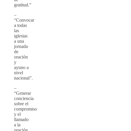
gratitud.”
–
“Convocar
a todas
las
iglesias
a una
jornada
de
oración
y
ayuno a
nivel
nacional”.
–
“Generar
conciencia
sobre el
compromiso
y el
llamado
a la
oración