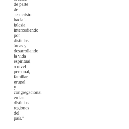
de parte
de
Jesucristo
hacia la
iglesia,
intercediendo
por
distintas
áreas y
desarrollando
la vida
espiritual
a nivel
personal,
familiar,
grupal
y
congregacional
en las
distintas
regiones
del
país.”