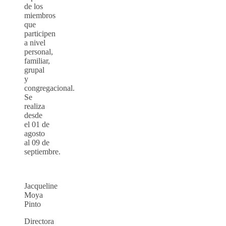
de los
miembros
que
participen
a nivel
personal,
familiar,
grupal
y
congregacional.
Se
realiza
desde
el 01 de
agosto
al 09 de
septiembre.
Jacqueline
Moya
Pinto
Directora