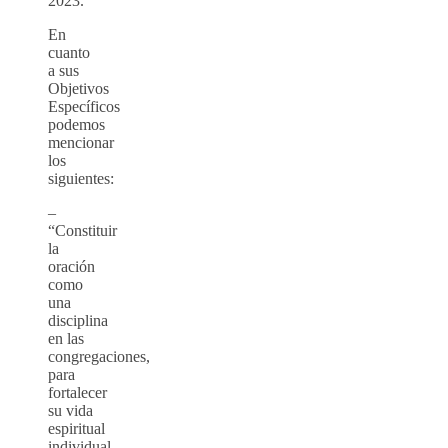
2023.
En
cuanto
a sus
Objetivos
Específicos
podemos
mencionar
los
siguientes:
–
“Constituir
la
oración
como
una
disciplina
en las
congregaciones,
para
fortalecer
su vida
espiritual
individual