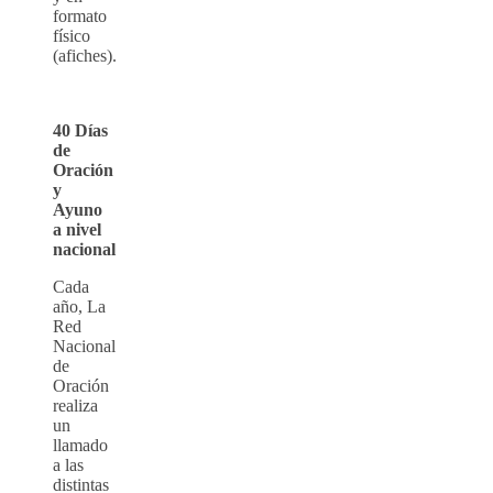
formato
físico
(afiches).
40 Días
de
Oración
y
Ayuno
a nivel
nacional
Cada
año, La
Red
Nacional
de
Oración
realiza
un
llamado
a las
distintas