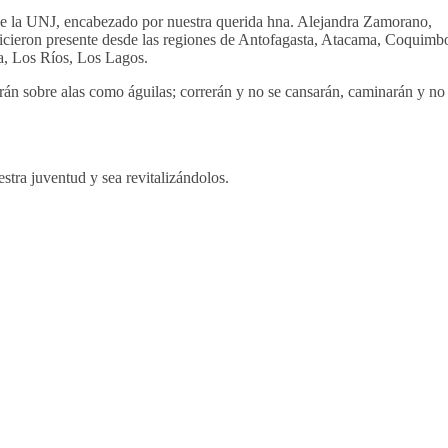
io de la UNJ, encabezado por nuestra querida hna. Alejandra Zamorano,
icieron presente desde las regiones de Antofagasta,
Atacama, Coquimb
a, Los Ríos, Los Lagos.
arán sobre alas como águilas; correrán y no se cansarán, caminarán y no
tra juventud y sea revitalizándolos.