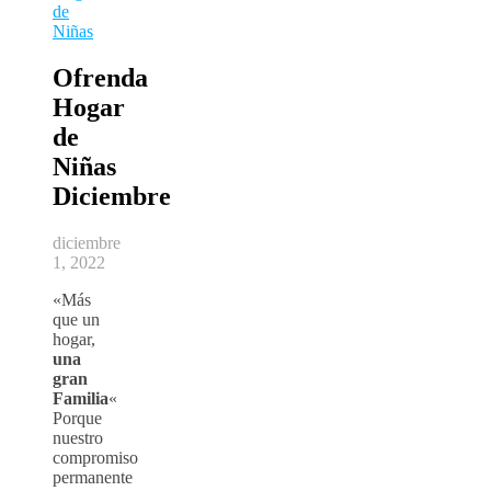
de
Niñas
Ofrenda
Hogar
de
Niñas
Diciembre
diciembre
1, 2022
«Más
que un
hogar,
una
gran
Familia
«
Porque
nuestro
compromiso
permanente