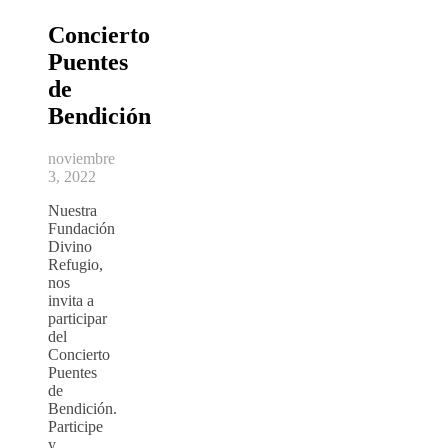
Concierto
Puentes
de
Bendición
noviembre
3, 2022
Nuestra
Fundación
Divino
Refugio,
nos
invita a
participar
del
Concierto
Puentes
de
Bendición.
Participe
y