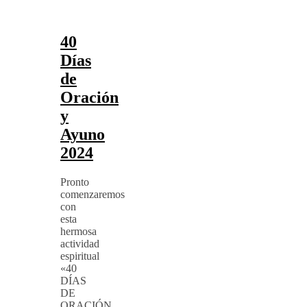
40
Días
de
Oración
y
Ayuno
2024
Pronto
comenzaremos
con
esta
hermosa
actividad
espiritual
«40
DÍAS
DE
ORACIÓN