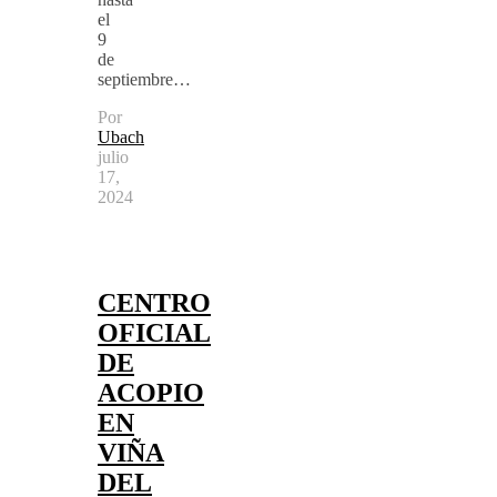
el
9
de
septiembre…
Por
Ubach
julio
17,
2024
CENTRO
OFICIAL
DE
ACOPIO
EN
VIÑA
DEL