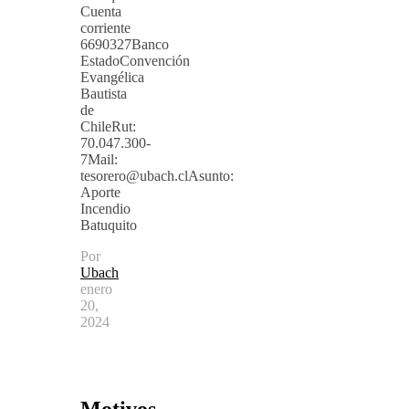
Cuenta
corriente
6690327Banco
EstadoConvención
Evangélica
Bautista
de
ChileRut:
70.047.300-
7Mail:
tesorero@ubach.clAsunto
:
Aporte
Incendio
Batuquito
Por
Ubach
enero
20,
2024
Motivos