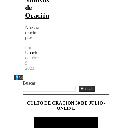
de
Oración
Nuestra
oración
por:
Por
Ubach
octubre
9,
2023
1
2
3
4
Buscar
Buscar
CULTO DE ORACIÓN 30 DE JULIO -
ONLINE