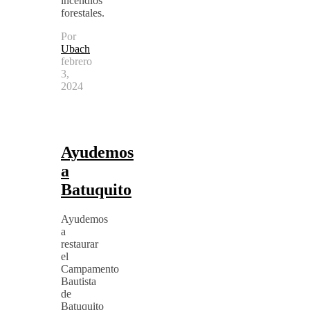
incendios
forestales.
Por
Ubach
febrero
3,
2024
Ayudemos
a
Batuquito
Ayudemos
a
restaurar
el
Campamento
Bautista
de
Batuquito