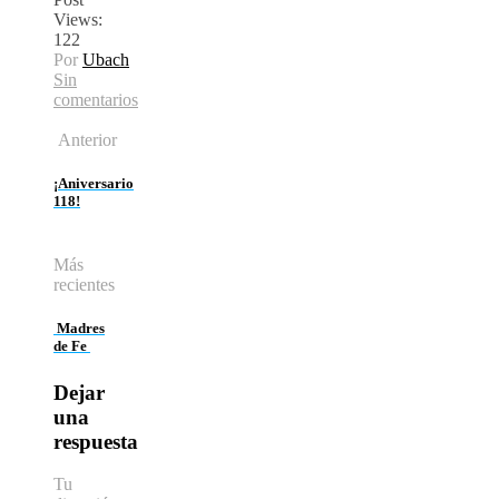
Views:
122
Por
Ubach
Sin
comentarios
Anterior
¡Aniversario
118!
Más
recientes
Madres
de Fe
Dejar
una
respuesta
Tu