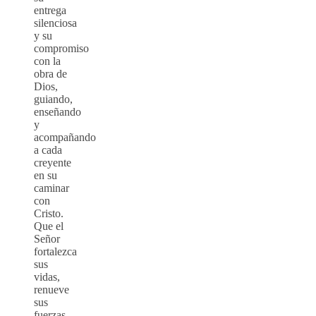
entrega
silenciosa
y su
compromiso
con la
obra de
Dios,
guiando,
enseñando
y
acompañando
a cada
creyente
en su
caminar
con
Cristo.
Que el
Señor
fortalezca
sus
vidas,
renueve
sus
fuerzas