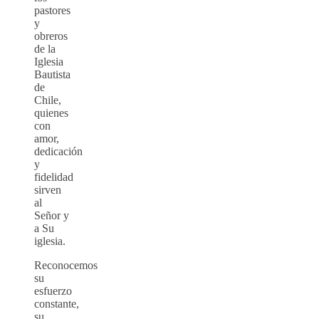
pastores
y
obreros
de la
Iglesia
Bautista
de
Chile,
quienes
con
amor,
dedicación
y
fidelidad
sirven
al
Señor y
a Su
iglesia.
Reconocemos
su
esfuerzo
constante,
su