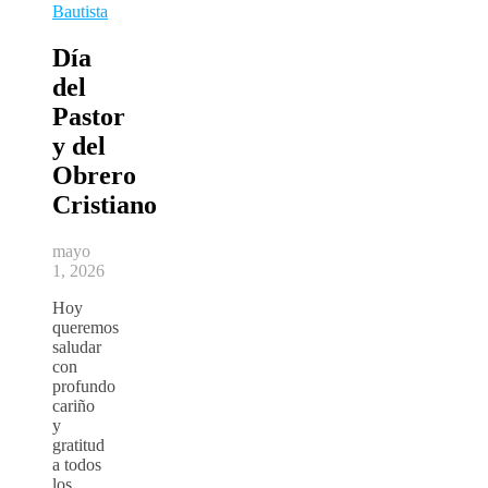
Bautista
Día
del
Pastor
y del
Obrero
Cristiano
mayo
1, 2026
Hoy
queremos
saludar
con
profundo
cariño
y
gratitud
a todos
los