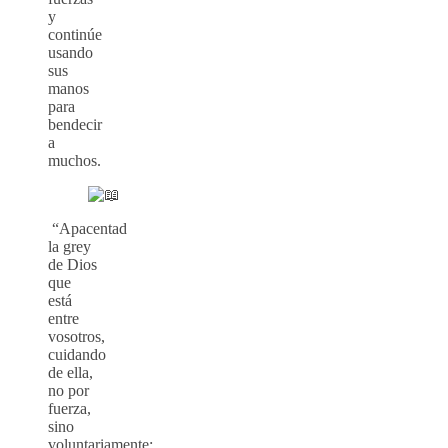
y
continúe
usando
sus
manos
para
bendecir
a
muchos.
“Apacentad
la grey
de Dios
que
está
entre
vosotros,
cuidando
de ella,
no por
fuerza,
sino
voluntariamente;