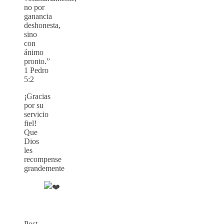
no por
ganancia
deshonesta,
sino
con
ánimo
pronto.”
1 Pedro
5:2
¡Gracias
por su
servicio
fiel!
Que
Dios
les
recompense
grandemente
Post