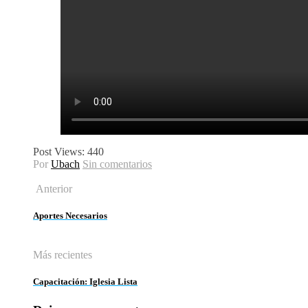
Post Views:
440
Por
Ubach
Sin comentarios
Anterior
Aportes Necesarios
Más recientes
Capacitación: Iglesia Lista